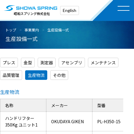
English
昭和スプリング株式会社
トップ
事業案内
生産設備一式
生産設備一式
プレス
金型
測定器
アセンブリ
メンテナンス
品質管理
生産物流
その他
生産物流
名称
メーカー
型番
ハンドリフター
OKUDAYA GIKEN
PL-H350-15
350Kg ユニット1