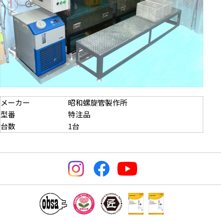
メーカー
昭和螺旋管製作所
型番
特注品
台数
1台