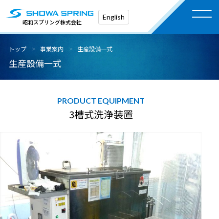
English
昭和スプリング株式会社
トップ
事業案内
生産設備一式
生産設備一式
3槽式洗浄装置